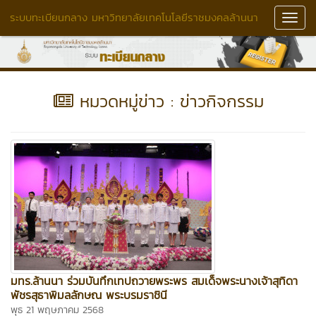
ระบบทะเบียนกลาง มหาวิทยาลัยเทคโนโลยีราชมงคลล้านนา
Toggl
Navig
หมวดหมู่ข่าว : ข่าวกิจกรรม
มทร.ล้านนา ร่วมบันทึกเทปถวายพระพร สมเด็จพระนางเจ้าสุทิดา
พัชรสุธาพิมลลักษณ พระบรมราชินี
พุธ 21 พฤษภาคม 2568