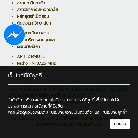
สภามหาวิทยาลัย
สภาวิชาการมหาวิทยาลัย
หลักสูตรที่เปิดสอน
ติดต่อมหาวิทยาลัยฯ
ระบบทะเบียนกลาง
ระบบบริหารงานบุคคล
ระบบศิษย์เก่า
ARIT 2 RMUTL
Radio FM 97.25 MHz
ดาวน์โหลด
เว็บไซต์นี้ใช้คุกกี้
สวท.
ระบบทะเบียนกลาง มหาวิทยาลัยเทคโนโลยีราชมงคลล้านนา : 128 ถ.ห้วย
แก้ว ต.ช้างเผือก อ.เมือง จ.เชียงใหม่ 50300
สำนักวิทยบริการและเทคโนโลยีสารสนเทศ เราใช้คุกกี้เพื่อให้ท่านได้รับ
โทรศัพท์ : 0 5392 1444 , อีเมล : regis@rmutl.ac.th
ประสบการณ์การใช้งานที่ดียิ่งขึ้น
คลิกเพื่อดูข้อมูลเพิ่มเติม
"นโยบายความเป็นส่วนตัว"
และ
"นโยบายคุกกี้"
ออกแบบและพัฒนาโดย
สำนักวิทยบริการและเทคโนโลยีสารสนเทศ
ยอมรับ
มหาวิทยาลัยเทคโนโลยีราชมงคลล้านนา
Page rendered in
0.0410
seconds.