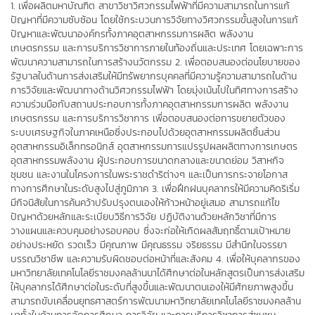
1. เพื่อผลิตมหาบัณฑิต สาขาวิชาวิศวกรรมไฟฟ้าที่มีความสามารถในการแก้
ปัญหาที่มีความซับซ้อน โดยใช้กระบวนการวิจัยทางวิศวกรรมขั้นสูงในการแก้
ปัญหาและพัฒนาองค์กรทั้งภาคอุตสาหกรรมการผลิต พลังงาน
เกษตรกรรม และการบริการวิชาการภายในท้องถิ่นและประเทศ โดยเฉพาะการ
พัฒนาความสามารถในการสร้างนวัตกรรม 2. เพื่อตอบสนองต่อนโยบายของ
รัฐบาลในด้านการส่งเสริมให้มีทรัพยากรบุคคลที่มีความรู้ความสามารถในด้าน
การวิจัยและพัฒนาทางด้านวิศวกรรมไฟฟ้า โดยมุ่งเน้นไปในทิศทางการสร้าง
ความร่วมมือกับสถานประกอบการทั้งภาคอุตสาหกรรมการผลิต พลังงาน
เกษตรกรรม และการบริการวิชาการ เพื่อตอบสนองต่อการขยายตัวของ
ระบบเศรษฐกิจในภาคเหนือซึ่งประกอบไปด้วยอุตสาหกรรมผลิตชิ้นส่วน
อุตสาหกรรมอิเล็กทรอนิกส์ อุตสาหกรรมการแปรรูปผลผลิตทางการเกษตร
อุตสาหกรรมพลังงาน ผู้ประกอบการขนาดกลางและขนาดย่อม วิสาหกิจ
ชุมชน และงานในโครงการในพระราชดำริต่างๆ และเป็นการกระจายโอกาส
ทางการศึกษาในระดับสูงไปสู่ภูมิภาค 3. เพื่อฝึกฝนบุคลากรให้มีความคิดริเริ่ม
มีกิจนิสัยในการค้นคว้าปรับปรุงตนเองให้ก้าวหน้าอยู่เสมอ สามารถแก้ไข
ปัญหาด้วยหลักและระเบียบวิธีการวิจัย ปฏิบัติงานด้วยหลักวิชาที่มีการ
วางแผนและควบคุมอย่างรอบคอบ ซึ่งจะก่อให้เกิดผลสัมฤทธิ์ตามเป้าหมาย
อย่างประหยัด รวดเร็ว มีคุณภาพ มีคุณธรรม จริยธรรม มีสำนึกในจรรยา
บรรณวิชาชีพ และความรับผิดชอบต่อหน้าที่และสังคม 4. เพื่อให้บุคลากรของ
มหาวิทยาลัยเทคโนโลยีราชมงคลล้านนาได้ศึกษาต่อในหลักสูตรเป็นการส่งเสริม
ให้บุคลากรได้ศึกษาต่อในระดับที่สูงขึ้นและพัฒนาตนเองให้มีศักยภาพสูงขึ้น
สามารถขับเคลื่อนยุทธศาสตร์การพัฒนามหาวิทยาลัยเทคโนโลยีราชมงคลล้าน