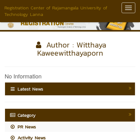
Registration Center of Rajamangala University of
Toggl
Technology Lanna
Navig
Author : Witthaya
Kaweewitthayaporn
No Information
Latest News
Category
PR News
Activity News